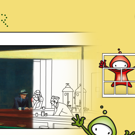
D and RG Locomotive,
1925
Aquarelle et mine de plomb sur papier, 35,2 x 50,8 cm
New York, The Metropolitain Museum of art, fonds
© The Metropolitan Museum of Art, Dist. RMN/image of the MMA
Edward Hopper (1882-1967)
Summertime (Été)
, 1943
Huile sur toile. 74 x 111,8 cm
Wilmington, Delaware Art Museum (1962-28)
© Delaware Art Museum, Wilmington, USA / The Bridgeman Art Library
Edward Hopper (1882-1967)
Cowboy
, vers 1906-1914
Encre et aquarelle sur papier
55,1 x 37,8 cm
New York, Whitney Museum of American Art
legs de Josephine N. Hopper
CRÉDITS DE LA PRODUCTION
L’application multimédia interactive « Ma BD HOPPER» est produite et publiée sur le site inte