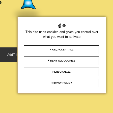
asion de l’exposition EDWARD
ire : Didier Ottinger,
coordinatrice multimédia
This site uses cookies and gives you control over
what you want to activate
rvés. Réunion des musées
OK, ACCEPT ALL
Allow
AddThis is disabled.
DENY ALL COOKIES
PERSONALIZE
Crédits
PRIVACY POLICY