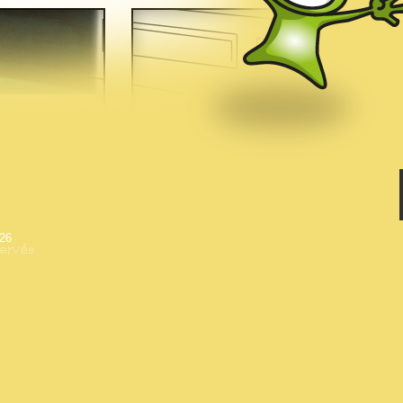
musées nationaux – Grand Palais http://www.rmngp.fr/jeune-public. Elle est conçue à l’occ
HOPPER (10 octobre 2012 au 28 janvier 2013) organisée par la Rmn-Grand Palais ; commissa
directeur adjoint du MNAM – Centre Pompidou.
Pour la Réunion des musées nationaux-Grand Palais
Direction du numérique : Roei Amit
Concept, suivi de projet et dessins : Françoise Lombardi-Peissel, chef de projet multimédia, 
Jeunesse
Réalisation graphique et développement
: Opixido
© Éditions de la Réunion des musées nationaux-Grand Palais, 2012-2013 Tous droits rése
nationaux –Grand Palais, 254/256, rue de Bercy – 75012 Paris
026
servés