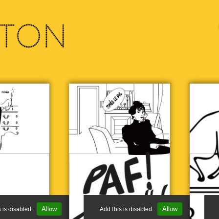
La Loge de théâtre, le monsieur et la dame
, 1909
œuvre de Félix Vallotton
Huile sur toile, 46 x 38 cm
Collection privée, Suisse
Le Ballon, 1899
œuvre de Félix Vallotton
Huile sur toile, 48 x 61 cm
Paris, musée d’Orsay, legs de Carle Dreyfus, 1953
© RMN-Grand Palais (Musée d’Orsay) / Hervé Lewandowski
La Manifestation, 1893
œuvre de Félix Vallotton
Gravure sur bois dédicacée, 203 x 320 mm
Bibliothèque nationale de France, Paris
© BnF, Dist. RMN-Grand Palais / image BnF
Allow
Allow
 is disabled.
AddThis is disabled.