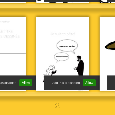
Le Coup de vent, 1894
œuvre de Félix Vallotton
Gravure sur bois, 180 x 224 mm
Bibliothèque nationale de France, Paris
© BnF, Dist. RMN-Grand Palais / image BnF
Le joyeux Quartier latin, 1895
œuvre de Félix Vallotton
Gravure sur bois, 176 x 223 cm
Bibliothèque nationale de France, Paris
© BnF, Dist. RMN-Grand Palais / image BnF
Allow
Allow
 is disabled.
AddThis is disabled.
Les Instruments de musique, planche 2 : La Flûte, 1896
œuvre de Félix Vallotton
Gravure sur bois, 224 x 180 mm
Collection des Musées d’art et d’histoire de la Ville de Genève / © photo MAH-CdAG
2