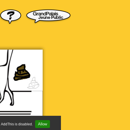
Allow
AddThis is disabled.